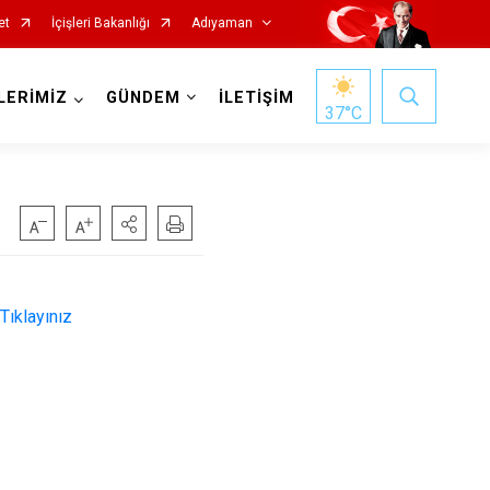
et
İçişleri Bakanlığı
Adıyaman
LERİMİZ
GÜNDEM
İLETİŞİM
37
°C
Tıklayınız