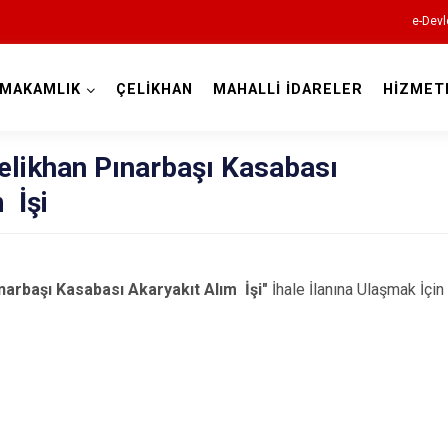
e-Devl
YMAKAMLIK
ÇELİKHAN
MAHALLİ İDARELER
HİZMET
Adıyaman
elikhan Pınarbaşı Kasabası
 İşi
ınarbaşı Kasabası Akaryakıt Alım
İşi"
İhale İlanına Ulaşmak İçin
Besni
Çelikhan
Gerger
Gölbaşı
Kahta