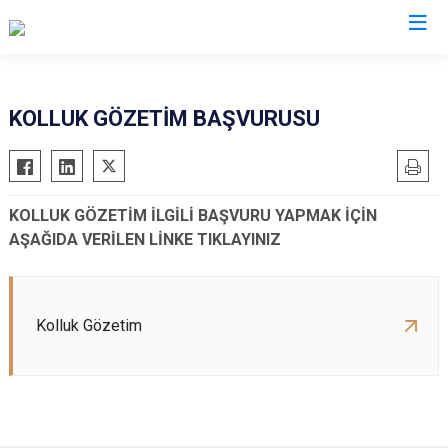
Adıyaman
KOLLUK GÖZETİM BAŞVURUSU
Besni
Çelikhan
KOLLUK GÖZETİM İLGİLİ BAŞVURU YAPMAK İÇİN
Gerger
AŞAĞIDA VERİLEN LİNKE TIKLAYINIZ
Gölbaşı
Kahta
Samsat
Kolluk Gözetim
Sincik
Tut