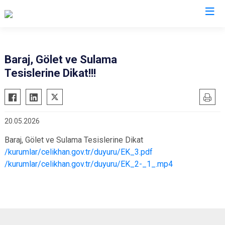
Adıyaman
Baraj, Gölet ve Sulama
Tesislerine Dikat!!!
Besni
Çelikhan
Gerger
20.05.2026
Gölbaşı
Baraj, Gölet ve Sulama Tesislerine Dikat
Kahta
/kurumlar/celikhan.gov.tr/duyuru/EK_3.pdf
Samsat
/kurumlar/celikhan.gov.tr/duyuru/EK_2-_1_.mp4
Sincik
Tut