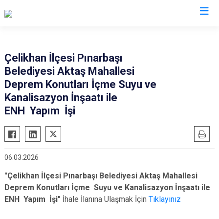
Adıyaman
Çelikhan İlçesi Pınarbaşı
Belediyesi Aktaş Mahallesi
Besni
Deprem Konutları İçme Suyu ve
Çelikhan
Kanalisazyon İnşaatı ile
Gerger
ENH Yapım İşi
Gölbaşı
Kahta
Samsat
06.03.2026
Sincik
"Çelikhan İlçesi Pınarbaşı Belediyesi Aktaş Mahallesi
Tut
Deprem Konutları İçme Suyu ve Kanalisazyon İnşaatı ile
ENH Yapım
İşi"
İhale İlanına Ulaşmak İçin
Tıklayınız